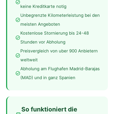
check_circle
keine Kreditkarte notig
Unbegrenzte Kilometerleistung bei den
check_circle
meisten Angeboten
Kostenlose Stornierung bis 24-48
check_circle
Stunden vor Abholung
Preisvergleich von uber 900 Anbietern
check_circle
weltweit
Abholung am Flughafen Madrid-Barajas
check_circle
(MAD) und in ganz Spanien
So funktioniert die